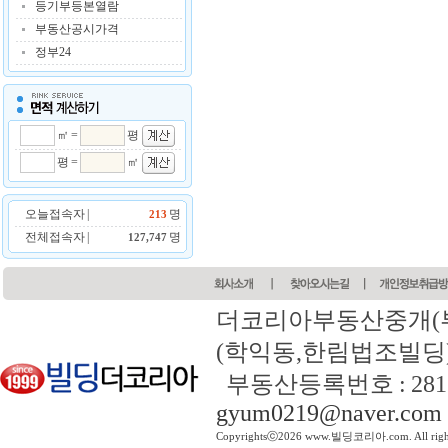
등기부등본열람
부동산공시가격
정부24
㎡ =
평
평 =
㎡
오늘접속자 |
명
213
전체접속자 |
명
127,747
더코리아부동산중개(
(학익동,한림법조빌딩) 전화 
부동산등록번호 : 2817
gyum0219@naver.com
Copyrightsⓒ2026 www.빌딩코리아.com. All right