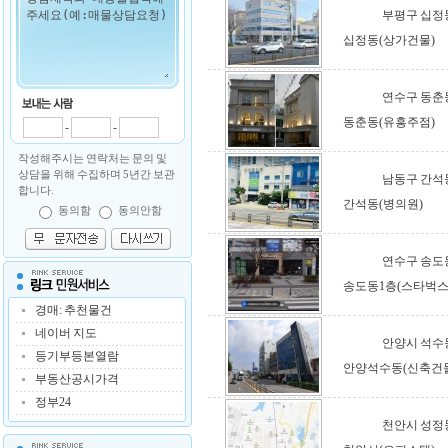
부평구 십정
십정동(상가건물)
연수구 동춘
동춘동(유흥주점)
-
-
작성해주시는 연락처는 문의 및
상담을 위해 수집하며 5년간 보관
남동구 간석
합니다.
간석동(병의원)
동의함
동의안함
연수구 송도
송도동1층(스타벅스
경매: 추천물건
네이버 지도
안양시 석수
등기부등본열람
안양석수동(신축건
부동산공시가격
정부24
천안시 성정