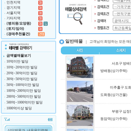
인천지역
경기지역
서울지역
기타지역
{병의원/요양원}
{토지/임야}
{경매추천물건}
일반매물
고객님이 희망하는 모든 매
금액별매물보기
10억미만 빌딩
서초구 방배
10억~20억미만 빌딩
방배동(상가주택)
20억~30억미만 빌딩
30억~50억미만 빌딩
50억~100억미만 빌딩
미추홀구 도
100억~200억미만 빌딩
도화동(상가건물)
200억~500억미만 빌딩
500억~1000억미만 빌딩
1000억이상 빌딩
부평구 십정
동암역(상가주택)