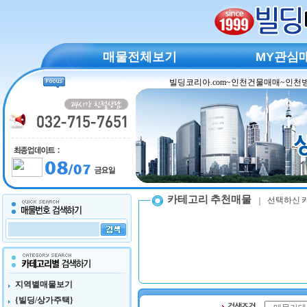
매물전체보기
MY관심
카테고리 추천매물
선택하신 
지역별매물보기
{빌딩/상가주택}