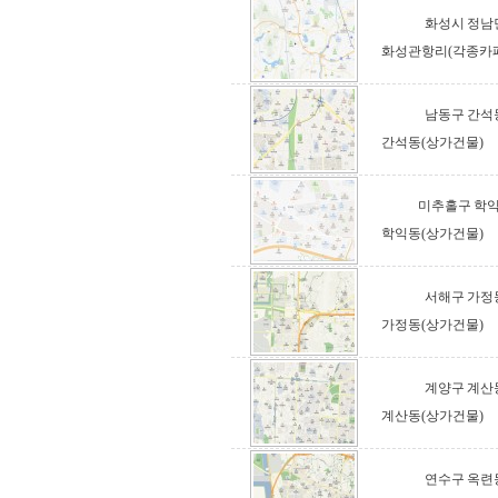
화성시 정남
화성관항리(각종카
남동구 간석
간석동(상가건물)
미추홀구 학
학익동(상가건물)
서해구 가정
가정동(상가건물)
계양구 계산
계산동(상가건물)
연수구 옥련