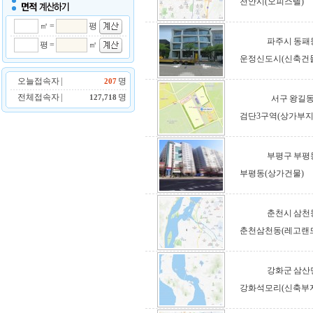
천안시(오피스텔)
㎡ =
평
파주시 동패
평 =
㎡
운정신도시(신축건
오늘접속자 |
명
207
전체접속자 |
명
127,718
서구 왕길
검단3구역(상가부지
부평구 부평
부평동(상가건물)
춘천시 삼천
춘천삼천동(레고랜
강화군 삼산
강화석모리(신축부