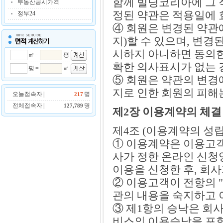
함께 빌딩코리아에 그 
부동산공시가격
정된 약관은 적용일에 
정부24
④ 회원은 변경된 약관
지)할 수 있으며, 변
시하지 아니하면 동의
㎡ =
평
확한 의사표시가 없는 
평 =
㎡
⑤ 회원은 약관의 변경
지로 인한 회원의 피해
오늘접속자 |
명
217
전체접속자 |
명
127,789
제2장 이용계약의 체결
제4조 (이용계약의 성립
① 이용계약은 이용고객
사가 정한 온라인 신청
이용을 신청한 후, 회
② 이용고객이 전항의 
관의 내용을 숙지하고 
③ 제1항의 승낙은 회사
비스의 이용승낙을 포함