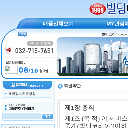
매물전체보기
MY관심
회원약관
개인정보취급방침
제1장 총칙
제1조 (목 적) 이 서
중개(빌딩코리아)(이하