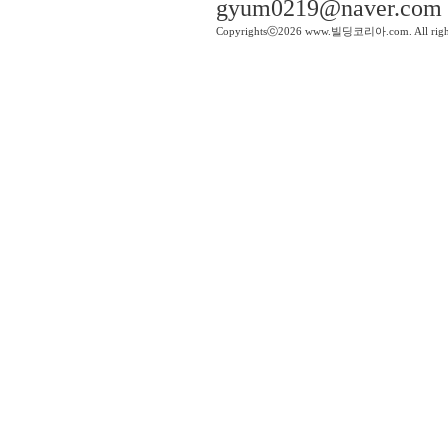
gyum0219@naver.com
Copyrightsⓒ2026 www.빌딩코리아.com. All right