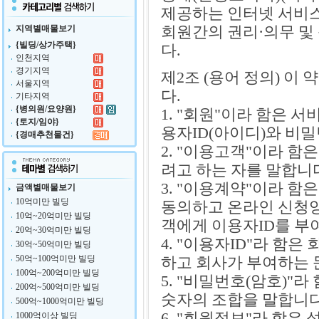
제공하는 인터넷 서비스
회원간의 권리·의무 및
지역별매물보기
{빌딩/상가주택}
다.
인천지역
경기지역
제2조 (용어 정의) 이
서울지역
다.
기타지역
{병의원/요양원}
1. "회원"이라 함은
{토지/임야}
용자ID(아이디)와 비
{경매추천물건}
2. "이용고객"이라 
려고 하는 자를 말합니
3. "이용계약"이라 
금액별매물보기
10억미만 빌딩
동의하고 온라인 신청
10억~20억미만 빌딩
객에게 이용자ID를 부
20억~30억미만 빌딩
4. "이용자ID"라 함
30억~50억미만 빌딩
50억~100억미만 빌딩
하고 회사가 부여하는 
100억~200억미만 빌딩
5. "비밀번호(암호)"
200억~500억미만 빌딩
숫자의 조합을 말합니다
500억~1000억미만 빌딩
6. "회원정보"라 함은
1000억이상 빌딩