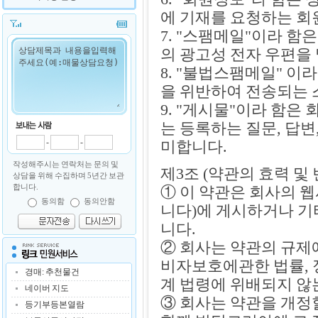
에 기재를 요청하는 회
7. "스팸메일"이라 
의 광고성 전자 우편을
8. "불법스팸메일" 이
을 위반하여 전송되는 
9. "게시물"이라 함은
는 등록하는 질문, 답변
-
-
미합니다.
작성해주시는 연락처는 문의 및
제3조 (약관의 효력 및 
상담을 위해 수집하며 5년간 보관
합니다.
① 이 약관은 회사의 
동의함
동의안함
니다)에 게시하거나 
니다.
② 회사는 약관의 규제
비자보호에관한 법률, 
경매: 추천물건
계 법령에 위배되지 않
네이버 지도
③ 회사는 약관을 개정
등기부등본열람