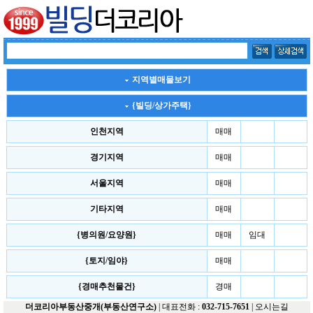
지역별매물보기
{빌딩/상가주택}
인천지역
매매
경기지역
매매
서울지역
매매
기타지역
매매
{병의원/요양원}
매매
임대
{토지/임야}
매매
{경매추천물건}
경매
더코리아부동산중개(부동산연구소)
| 대표전화 :
032-715-7651
|
오시는길